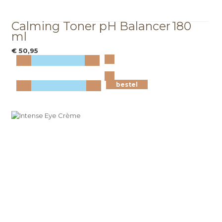
Calming Toner pH Balancer
180
ml
€ 50,95
Bekijk
meer info
bestel
bestel