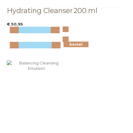
Hydrating Cleanser
200 ml
€ 50,95
Bekijk
meer info
bestel
bestel