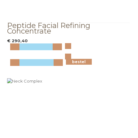
Peptide Facial Refining
Concentrate
€ 290,40
Bekijk
meer info
bestel
bestel