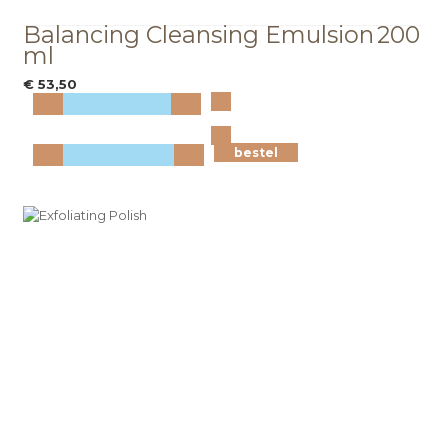
Balancing Cleansing Emulsion
200
ml
€ 53,50
Bekijk
meer info
bestel
bestel