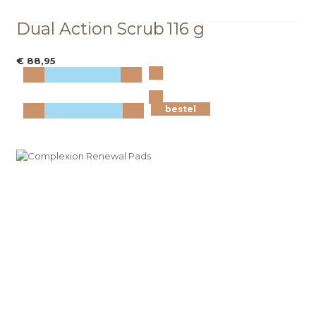
Dual Action Scrub
116 g
€ 88,95
Bekijk
meer info
bestel
bestel