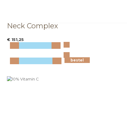
Neck Complex
€ 151,25
Bekijk
meer info
bestel
bestel