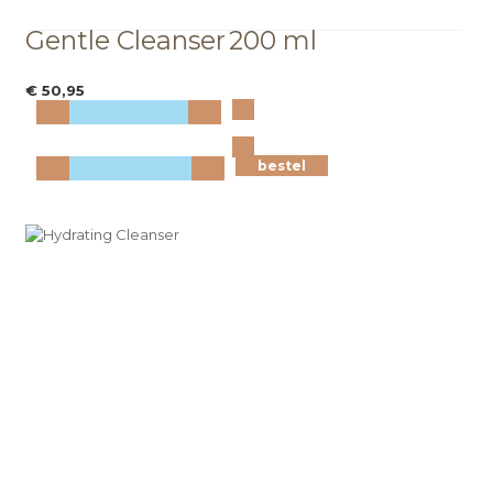
Gentle Cleanser
200 ml
€ 50,95
Bekijk
meer info
bestel
bestel