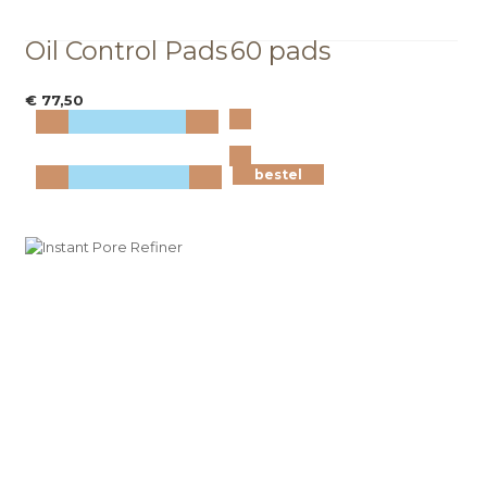
Oil Control Pads
60 pads
€ 77,50
Bekijk
meer info
bestel
bestel