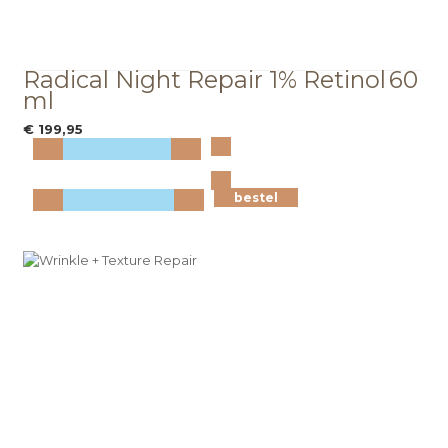
Radical Night Repair 1% Retinol
60
ml
€ 199,95
Bekijk
meer info
bestel
bestel