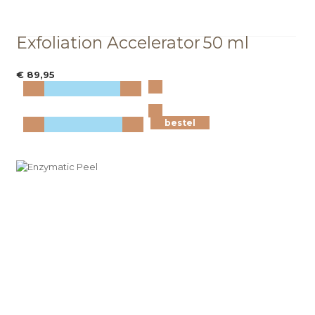
Exfoliation Accelerator
50 ml
€ 89,95
Bekijk
meer info
bestel
bestel