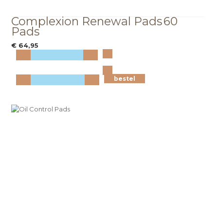
Complexion Renewal Pads
60
Pads
€ 64,95
Bekijk
meer info
bestel
bestel