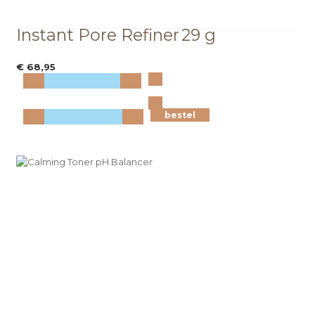
Instant Pore Refiner
29 g
€ 68,95
Bekijk
meer info
bestel
bestel