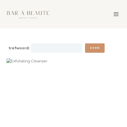
WEBSHOP + CADEAUBON →
AANBIEDINGEN
trefwoord:
zoek