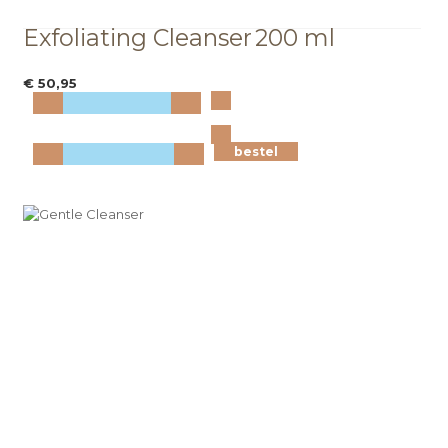
Exfoliating Cleanser
200 ml
€ 50,95
Bekijk
meer info
bestel
bestel