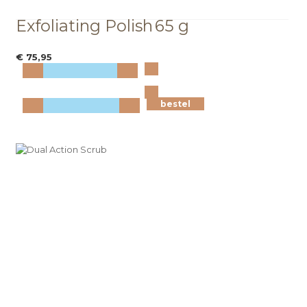
Exfoliating Polish
65 g
€ 75,95
Bekijk
meer info
bestel
bestel