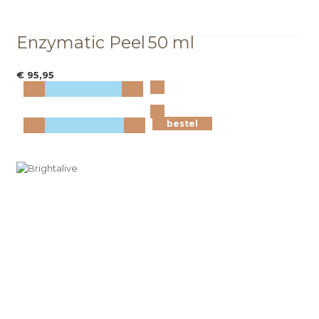
Enzymatic Peel
50 ml
€ 95,95
Bekijk
meer info
bestel
bestel